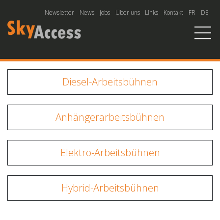
Newsletter
News
Jobs
Über uns
Links
Kontakt
FR
DE
Diesel-Arbeitsbühnen
Anhängerarbeitsbühnen
Elektro-Arbeitsbühnen
Hybrid-Arbeitsbühnen